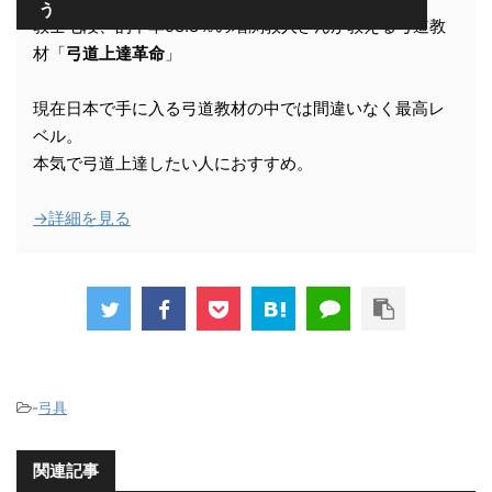
う
教士七段、的中率98.8％の増渕敦人さんが教える弓道教
材「
弓道上達革命
」
現在日本で手に入る弓道教材の中では間違いなく最高レ
ベル。
本気で弓道上達したい人におすすめ。
→詳細を見る
-
弓具
関連記事